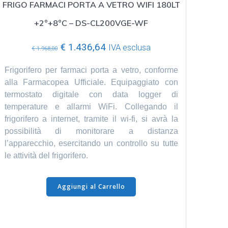
FRIGO FARMACI PORTA A VETRO WIFI 180LT
+2°+8°C – DS-CL200VGE-WF
Il
Il
€
1.436,64
IVA esclusa
€
1.968,00
prezzo
prezzo
originale
attuale
Frigorifero per farmaci porta a vetro, conforme
era:
è:
alla Farmacopea Ufficiale. Equipaggiato con
€ 1.968,00.
€ 1.436,64.
termostato digitale con data logger di
temperature e allarmi WiFi. Collegando il
frigorifero a internet, tramite il wi-fi, si avrà la
possibilità di monitorare a distanza
l’apparecchio, esercitando un controllo su tutte
le attività del frigorifero.
Aggiungi al Carrello