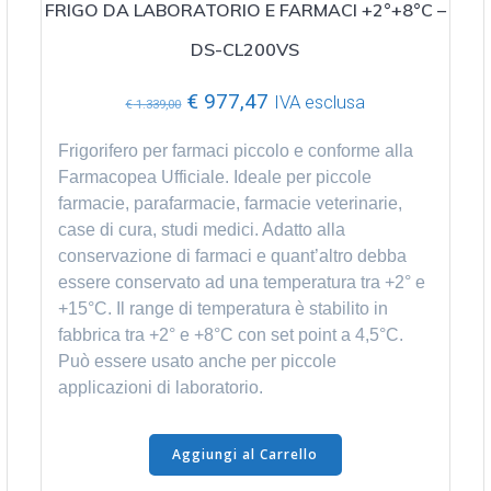
FRIGO DA LABORATORIO E FARMACI +2°+8°C –
DS-CL200VS
Il
Il
€
977,47
IVA esclusa
€
1.339,00
prezzo
prezzo
originale
attuale
Frigorifero per farmaci piccolo e conforme alla
era:
è:
Farmacopea Ufficiale. Ideale per piccole
€ 1.339,00.
€ 977,47.
farmacie, parafarmacie, farmacie veterinarie,
case di cura, studi medici. Adatto alla
conservazione di farmaci e quant’altro debba
essere conservato ad una temperatura tra +2° e
+15°C. Il range di temperatura è stabilito in
fabbrica tra +2° e +8°C con set point a 4,5°C.
Può essere usato anche per piccole
applicazioni di laboratorio.
Aggiungi al Carrello