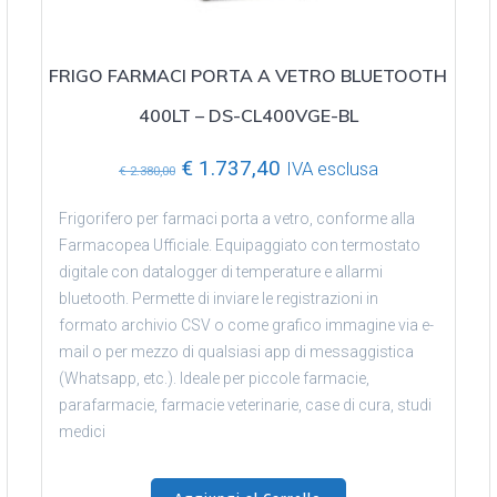
FRIGO FARMACI PORTA A VETRO BLUETOOTH
400LT – DS-CL400VGE-BL
Il
Il
€
1.737,40
IVA esclusa
€
2.380,00
prezzo
prezzo
originale
attuale
Frigorifero per farmaci porta a vetro, conforme alla
era:
è:
Farmacopea Ufficiale. Equipaggiato con termostato
€ 2.380,00.
€ 1.737,40.
digitale con datalogger di temperature e allarmi
bluetooth. Permette di inviare le registrazioni in
formato archivio CSV o come grafico immagine via e-
mail o per mezzo di qualsiasi app di messaggistica
(Whatsapp, etc.). Ideale per piccole farmacie,
parafarmacie, farmacie veterinarie, case di cura, studi
medici