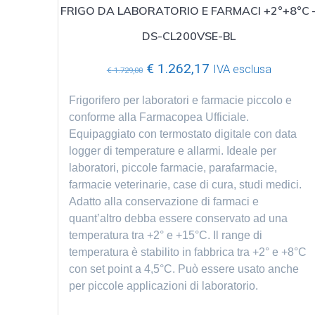
FRIGO DA LABORATORIO E FARMACI +2°+8°C 
DS-CL200VSE-BL
Il
Il
€
1.262,17
IVA esclusa
€
1.729,00
prezzo
prezzo
originale
attuale
Frigorifero per laboratori e farmacie piccolo e
era:
è:
conforme alla Farmacopea Ufficiale.
€ 1.729,00.
€ 1.262,17.
Equipaggiato con termostato digitale con data
logger di temperature e allarmi.
Ideale per
laboratori, piccole farmacie, parafarmacie,
farmacie veterinarie, case di cura, studi medici.
Adatto alla conservazione di farmaci e
quant’altro debba essere conservato ad una
temperatura tra +2° e +15°C. Il range di
temperatura è stabilito in fabbrica tra +2° e +8°C
con set point a 4,5°C. Può essere usato anche
per piccole applicazioni di laboratorio.