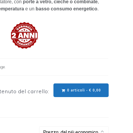
elatore, con
porte a vetro, cieche o combinate
,
temperatura
e un
basso consumo energetico
.
gge.
0 articoli -
€
0,00
enuto del carrello: