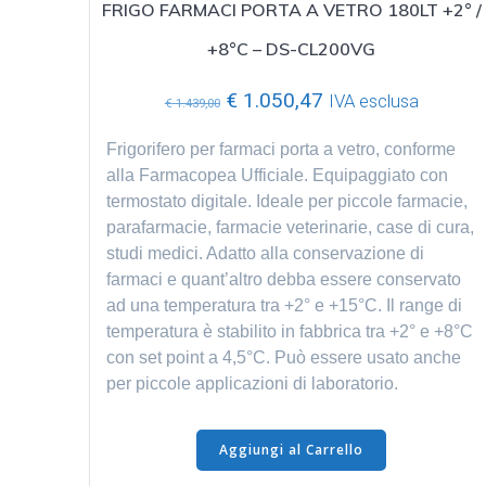
FRIGO FARMACI PORTA A VETRO 180LT +2° /
+8°C – DS-CL200VG
Il
Il
€
1.050,47
IVA esclusa
€
1.439,00
prezzo
prezzo
originale
attuale
Frigorifero per farmaci porta a vetro, conforme
era:
è:
alla Farmacopea Ufficiale. Equipaggiato con
€ 1.439,00.
€ 1.050,47.
termostato digitale. Ideale per piccole farmacie,
parafarmacie, farmacie veterinarie, case di cura,
studi medici. Adatto alla conservazione di
farmaci e quant’altro debba essere conservato
ad una temperatura tra +2° e +15°C. Il range di
temperatura è stabilito in fabbrica tra +2° e +8°C
con set point a 4,5°C. Può essere usato anche
per piccole applicazioni di laboratorio.
Aggiungi al Carrello