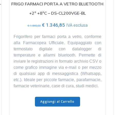
–
FRIGO FARMACI PORTA A VETRO BLUETOOTH
+2° +8°C – DS-CL200VGE-BL
Il
Il
€
1.346,85
IVA esclusa
€
1.845,00
prezzo
prezzo
originale
attuale
Frigorifero per farmaci porta a vetro, conforme
era:
è:
alla Farmacopea Ufficiale. Equipaggiato con
€ 1.845,00.
€ 1.346,85.
termostato digitale con datalogger di
temperature e allarmi bluetooth. Permette di
inviare le registrazioni in formato archivio CSV o
come grafico immagine via e-mail o per mezzo
di qualsiasi app di messaggistica (Whatsapp,
etc.). Ideale per piccole farmacie, parafarmacie,
farmacie veterinarie, case di cura, studi medici.
Aggiungi al Carrello