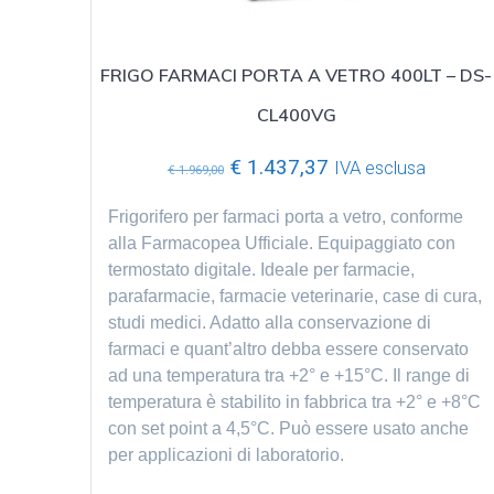
FRIGO FARMACI PORTA A VETRO 400LT – DS-
CL400VG
Il
Il
€
1.437,37
IVA esclusa
€
1.969,00
prezzo
prezzo
originale
attuale
Frigorifero per farmaci porta a vetro, conforme
era:
è:
alla Farmacopea Ufficiale. Equipaggiato con
€ 1.969,00.
€ 1.437,37.
termostato digitale. Ideale per farmacie,
parafarmacie, farmacie veterinarie, case di cura,
studi medici. Adatto alla conservazione di
farmaci e quant’altro debba essere conservato
ad una temperatura tra +2° e +15°C. Il range di
temperatura è stabilito in fabbrica tra +2° e +8°C
con set point a 4,5°C. Può essere usato anche
per applicazioni di laboratorio.