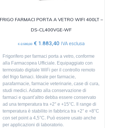
FRIGO FARMACI PORTA A VETRO WIFI 400LT –
DS-CL400VGE-WF
Il
Il
€
1.883,40
IVA esclusa
€
2.580,00
prezzo
prezzo
originale
attuale
Frigorifero per farmaci porta a vetro, conforme
era:
è:
alla Farmacopea Ufficiale. Equipaggiato con
€ 2.580,00.
€ 1.883,40.
termostato digitale WiFi per il controllo remoto
del frigo famaci. Ideale per farmacie,
parafarmacie, farmacie veterinarie, case di cura,
studi medici. Adatto alla conservazione di
farmaci e quant’altro debba essere conservato
ad una temperatura tra +2° e +15°C. Il range di
temperatura è stabilito in fabbrica tra +2° e +8°C
con set point a 4,5°C. Può essere usato anche
per applicazioni di laboratorio.