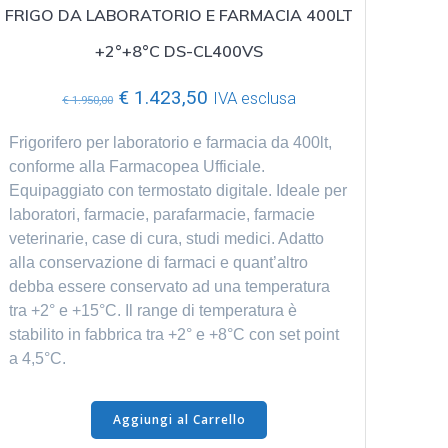
FRIGO DA LABORATORIO E FARMACIA 400LT
+2°+8°C DS-CL400VS
Il
Il
€
1.423,50
IVA esclusa
€
1.950,00
prezzo
prezzo
originale
attuale
Frigorifero per laboratorio e farmacia da 400lt,
era:
è:
conforme alla Farmacopea Ufficiale.
€ 1.950,00.
€ 1.423,50.
Equipaggiato con termostato digitale. Ideale per
laboratori, farmacie, parafarmacie, farmacie
veterinarie, case di cura, studi medici. Adatto
alla conservazione di farmaci e quant’altro
debba essere conservato ad una temperatura
tra +2° e +15°C. Il range di temperatura è
stabilito in fabbrica tra +2° e +8°C con set point
a 4,5°C.
Aggiungi al Carrello