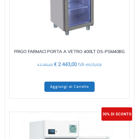
FRIGO FARMACI PORTA A VETRO 400LT DS-PSM40BG
Il
Il
€
2.443,00
IVA esclusa
€
3.490,00
prezzo
prezzo
originale
attuale
era:
è:
Aggiungi al Carrello
€ 3.490,00.
€ 2.443,00.
30% DI SCONTO