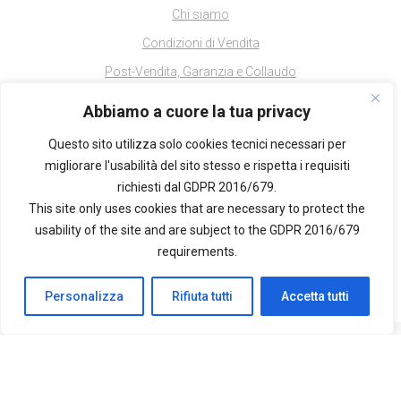
Chi siamo
Condizioni di Vendita
Post-Vendita, Garanzia e Collaudo
Privacy Policy
Abbiamo a cuore la tua privacy
Spedizioni e Resi
Questo sito utilizza solo cookies tecnici necessari per
migliorare l'usabilità del sito stesso e rispetta i requisiti
richiesti dal GDPR 2016/679.
This site only uses cookies that are necessary to protect the
usability of the site and are subject to the GDPR 2016/679
Cerca
requirements.
Cerca
Personalizza
Rifiuta tutti
Accetta tutti
OLIMED - Frigoriferi per Farmacie e Laboratori
© 2026 OLIBIT s.r.l.. - Partita Iva : 01975170646