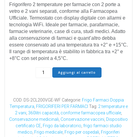
originale
attuale
Frigorifero 2 temperature per farmacie con 2 porte a
era:
è:
vetro e 2 vani separati, conforme alla Farmacopea
€ 3.980,00.
€ 2.905,40.
Ufficiale. Termostato con display digitale con allarmi e
tecnologia WiFi. Ideale per farmacie, parafarmacie,
farmacie veterinarie, case di cura, studi medici. Adatto
alla conservazione di farmaci e quant’altro debba
essere conservato ad una temperatura tra +2° e +15°C.
Il range di temperatura è stabilito in fabbrica tra +2° e
+8°C con set point a 4,5°C.
FRIGO
Aggiungi al carrello
FARMACI
DOPPIA
TEMPERATURA
360LT
COD:
DS-2CL200VGE-WF
Categorie:
Frigo Farmaci Doppia
DS-
Temperatura
,
FRIGORIFERI PER FARMACI
Tag:
2 temperature e
2CL200VGE-
2 vani
,
360litri capacità
,
conforme farmacopea ufficiale
,
WF
Conservazione medicinali
,
Conservazione vaccini
,
Dispositivo
quantità
certificato CE
,
Frigo da laboratorio
,
frigo farmaci studio
medico
,
Frigo medicale
,
Frigo per ospedali
,
Frigoriferi