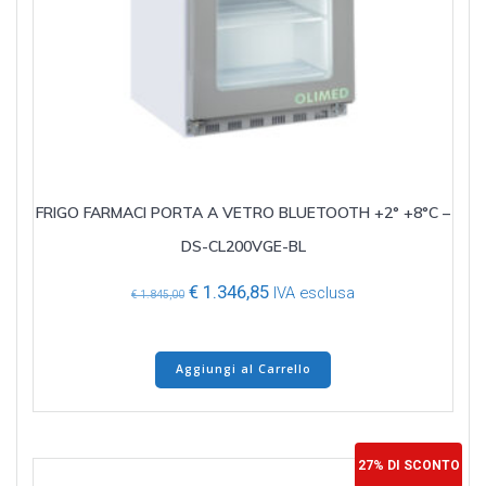
FRIGO FARMACI PORTA A VETRO BLUETOOTH +2° +8°C –
DS-CL200VGE-BL
Il
Il
€
1.346,85
IVA esclusa
€
1.845,00
prezzo
prezzo
originale
attuale
era:
è:
Aggiungi al Carrello
€ 1.845,00.
€ 1.346,85.
27% DI SCONTO