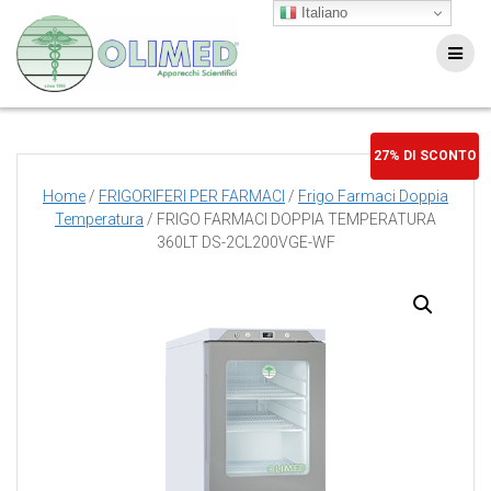
Salta
Italiano
al
contenuto
27% DI SCONTO
Home
/
FRIGORIFERI PER FARMACI
/
Frigo Farmaci Doppia
Temperatura
/ FRIGO FARMACI DOPPIA TEMPERATURA
360LT DS-2CL200VGE-WF