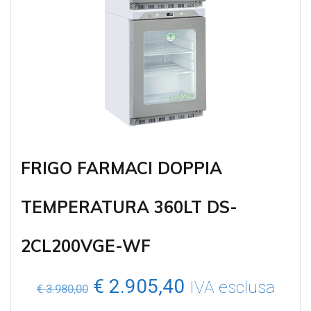
FRIGO FARMACI DOPPIA
TEMPERATURA 360LT DS-
2CL200VGE-WF
Il
Il
€
2.905,40
IVA esclusa
€
3.980,00
prezzo
prezzo