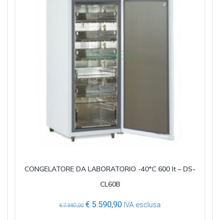
CONGELATORE DA LABORATORIO -40°C 600 lt – DS-
CL60B
Il
Il
€
5.590,90
IVA esclusa
€
7.987,00
prezzo
prezzo